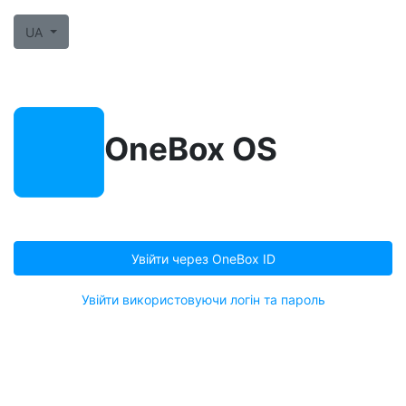
UA
OneBox OS
Увійти через OneBox ID
Увійти використовуючи логін та пароль